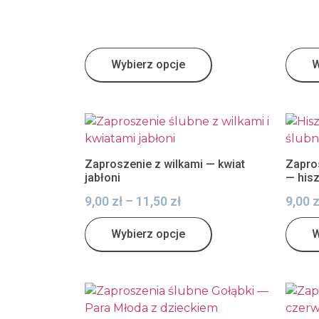
Wybierz opcje
W
Zaproszenie z wilkami — kwiat
Zapro
jabłoni
— his
9,00
zł
–
11,50
zł
9,00
z
Wybierz opcje
W