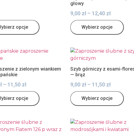
głowy
9,00
zł
–
12,40
zł
ybierz opcje
Wybierz opcje
szenie z zielonym wiankiem
Szyb górniczy z esami-flore
zpańskie
— brąz
ł
–
11,50
zł
9,00
zł
–
11,50
zł
ybierz opcje
Wybierz opcje