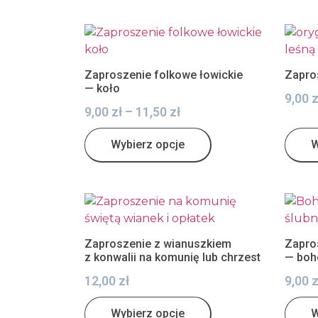
Zaproszenie folkowe łowickie
Zapros
— koło
9,00
z
9,00
zł
–
11,50
zł
Wybierz opcje
W
Zaproszenie z wianuszkiem
Zapro
z konwalii na komunię lub chrzest
— boh
12,00
zł
9,00
z
Wybierz opcje
W