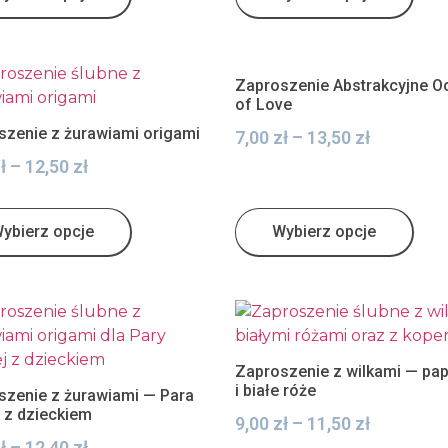
Zaproszenie Abstrakcyjne O
of Love
szenie z żurawiami origami
7,00
zł
–
13,50
zł
ł
–
12,50
zł
ybierz opcje
Wybierz opcje
Zaproszenie z wilkami — pap
i białe róże
szenie z żurawiami — Para
 z dzieckiem
9,00
zł
–
11,50
zł
ł
–
12,40
zł