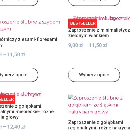
BESTSELLER
Zaproszenie z minimalistyc
zielonym wiankiem
górniczy z esami-floresami
ny
9,00
zł
–
11,50
zł
ł
–
11,50
zł
ybierz opcje
Wybierz opcje
SELLER
szenie z gołąbkami
alnymi -niebieskie- różne
cia głowy
Zaproszenie z gołąbkami
ł
–
12,40
zł
regionalnymi- różne nakryci