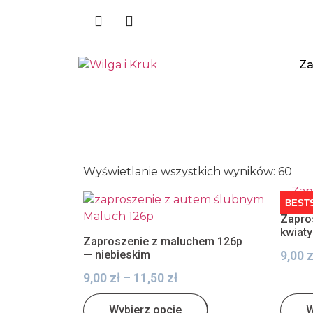
Za
Wyświetlanie wszystkich wyników: 60
BEST
Zapros
kwiaty
Zaproszenie z maluchem 126p
— niebieskim
9,00
z
9,00
zł
–
11,50
zł
Wybierz opcje
W