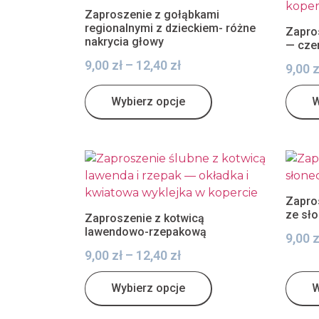
Zaproszenie z gołąbkami
regionalnymi z dzieckiem- różne
Zapro
nakrycia głowy
— cze
9,00
zł
–
12,40
zł
9,00
z
Wybierz opcje
W
Zapro
ze sł
Zaproszenie z kotwicą
lawendowo-rzepakową
9,00
z
9,00
zł
–
12,40
zł
Wybierz opcje
W