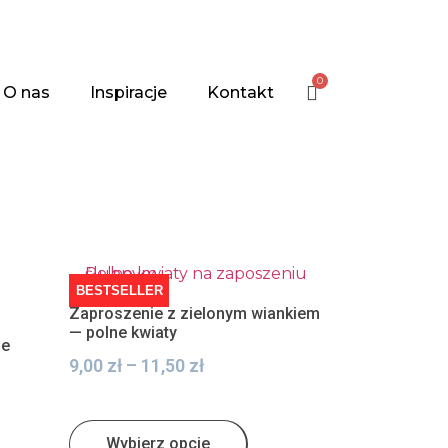
0
O nas
Inspiracje
Kontakt
BESTSELLER
Zaproszenie z zielonym wiankiem
— polne kwiaty
ie
9,00
zł
–
11,50
zł
Wybierz opcje