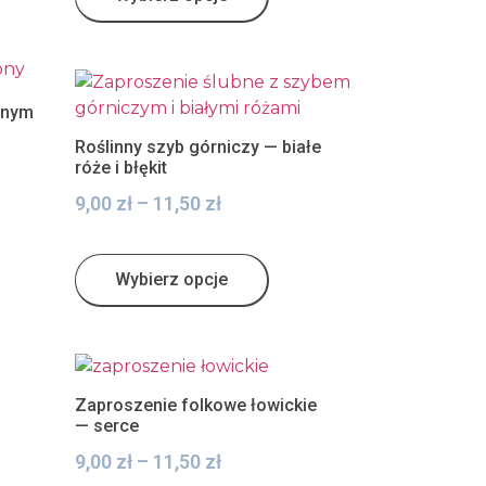
znym
Roślinny szyb górniczy — białe
róże i błękit
9,00
zł
–
11,50
zł
Wybierz opcje
Zaproszenie folkowe łowickie
— serce
9,00
zł
–
11,50
zł
a