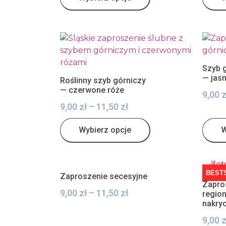
Szyb 
— jas
Roślinny szyb górniczy
— czerwone róże
9,00
z
9,00
zł
–
11,50
zł
Wybierz opcje
W
BEST
Zaproszenie secesyjne
Zapro
9,00
zł
–
11,50
zł
region
nakry
9,00
z