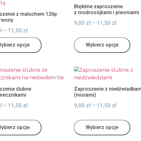
Błękitne zaproszenie
z modrosójkami i piwoniami
szenie z maluchem 126p
rwony
9,00
zł
–
11,50
zł
ł
–
11,50
zł
ybierz opcje
Wybierz opcje
szenie ślubne
Zaproszenie z niedźwiadkam
onecznikami
(misiami)
ł
–
11,50
zł
9,00
zł
–
11,50
zł
ybierz opcje
Wybierz opcje