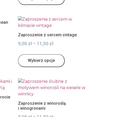
cean
Zaproszenie z sercem vintage
9,00
zł
–
11,50
zł
Wybierz opcje
rocie
Zaproszenie z winoroślą
i winogronami
9,00
zł
–
11,50
zł