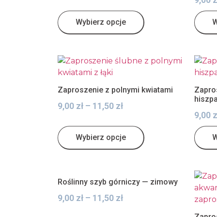
Wybierz opcje
W
Zaproszenie z polnymi kwiatami
Zapro
hiszp
9,00
zł
–
11,50
zł
9,00
z
Wybierz opcje
W
Roślinny szyb górniczy — zimowy
9,00
zł
–
11,50
zł
Zapro