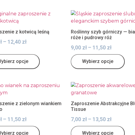
zenie z kotwicą leśną
Roślinny szyb górniczy — bia
róże i pudrowy róż
ł
–
12,40
zł
9,00
zł
–
11,50
zł
ybierz opcje
Wybierz opcje
szenie z zielonym wiankiem
Zaproszenie Abstrakcyjne B
o
Tissue
ł
–
11,50
zł
7,00
zł
–
13,50
zł
ybierz opcje
Wybierz opcje