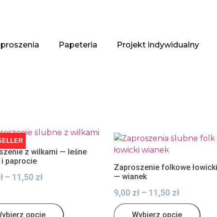
proszenia
Papeteria
Projekt indywidualny
SELLER
zenie z wilkami — leśne
 i paprocie
Zaproszenie folkowe łowick
ł
–
11,50
zł
— wianek
9,00
zł
–
11,50
zł
ybierz opcje
Wybierz opcje