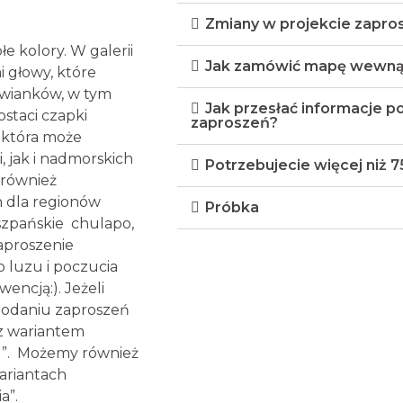
Zmiany w projekcie zapros
łe kolory. W galerii
Jak zamówić mapę wewnąt
i głowy, które
w wianków, w tym
Jak przesłać informacje 
ostaci czapki
zaproszeń?
, która może
 jak i nadmorskich
Potrzebujecie więcej niż 7
 również
 dla regionów
Próbka
szpańskie chulapo,
Zaproszenie
 luzu i poczucia
encją:). Jeżeli
 dodaniu zaproszeń
 z wariantem
)”. Możemy również
wariantach
a”.