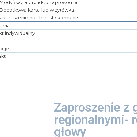
Modyfikacja projektu zaproszenia
Dodatkowa karta lub wizytówka
Zaproszenie na chrzest / komunię
eria
kt indywidualny
s
racje
akt
Zaproszenie z 
regionalnymi- 
głowy