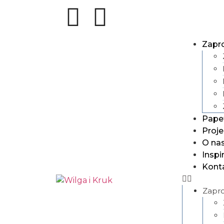
Zapr
Pape
Proje
O na
Inspi
Kont
Zapro