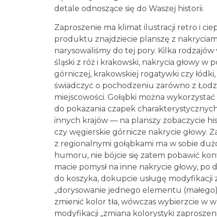
detale odnoszące się do Waszej historii.
Zaproszenie ma klimat ilustracji retro i ciep
produktu znajdziecie planszę z nakryciam
narysowaliśmy do tej pory. Kilka rodzajó
śląski z róż i krakowski, nakrycia głowy w p
górniczej, krakowskiej rogatywki czy łódki
świadczyć o pochodzeniu zarówno z Łodzi,
miejscowości. Gołąbki można wykorzystać
do pokazania czapek charakterystycznych
innych krajów — na planszy zobaczycie hi
czy węgierskie górnicze nakrycie głowy. 
z regionalnymi gołąbkami ma w sobie dużo
humoru, nie bójcie się zatem pobawić konw
macie pomysł na inne nakrycie głowy, po
do koszyka, dokupcie usługę modyfikacji
„dorysowanie jednego elementu (małego
zmienić kolor tła, wówczas wybierzcie w 
modyfikacji „zmiana kolorystyki zaproszeni