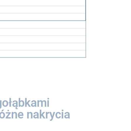
gołąbkami
różne nakrycia