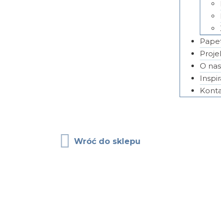
Papet
Proje
O na
Inspi
Kont
Wróć do sklepu