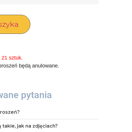
szyka
 21 sztuk.
aproszeń będą anulowane.
wane pytania
aproszeń?
takie, jak na zdjęciach?