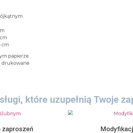
trójkątnym
cm
 cm
6 cm
ym papierze
są drukowane
sługi, które uzupełnią Twoje za
o zaproszeń
Modyfikacj