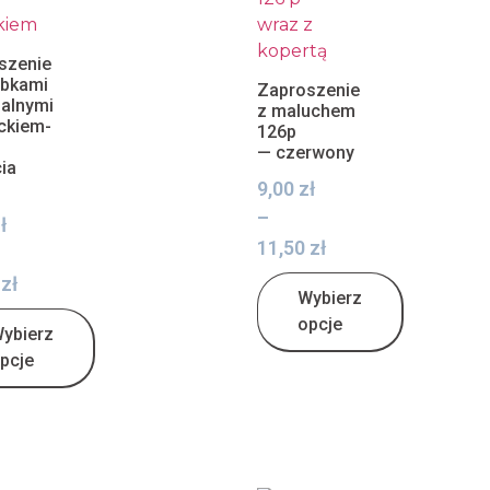
szenie
ąbkami
Zaproszenie
nalnymi
z maluchem
ckiem-
126p
— czerwony
ia
9,00
zł
–
ł
11,50
zł
0
zł
Wybierz
opcje
ybierz
pcje