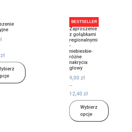
BESTSELLER
szenie
Zaproszenie
yjne
z gołąbkami
ł
regionalnymi
-
niebieskie-
0
zł
różne
nakrycia
głowy
ybierz
pcje
9,00
zł
–
12,40
zł
Wybierz
opcje