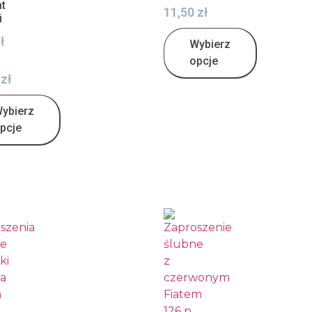
at
11,50
zł
i
ł
Wybierz
opcje
0
zł
ybierz
pcje