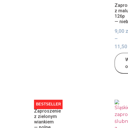
Zapro
z mal
126p
— nie
9,00
z
–
11,5
W
o
BESTSELLER
Zaproszenie
z zielonym
wiankiem
— polne