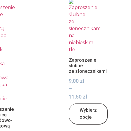
Zaproszenie
ślubne
ze słonecznikami
9,00
zł
–
11,50
zł
szenie
Wybierz
icą
opcje
dowo-
kową