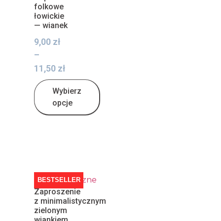
folkowe
łowickie
— wianek
9,00
zł
–
11,50
zł
Wybierz
opcje
BESTSELLER
Zaproszenie
z minimalistycznym
zielonym
wiankiem