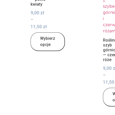
kwiaty
9,00
zł
–
11,50
zł
Wybierz
Roślin
opcje
szyb
górni
— cze
róże
9,00
z
–
11,5
W
o