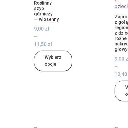
Roślinny
szyb
górniczy
Zapro
— wiosenny
z goł
regio
9,00
zł
z dzie
–
różne
11,50
zł
nakryc
głowy
Wybierz
9,00
z
opcje
–
12,4
W
o