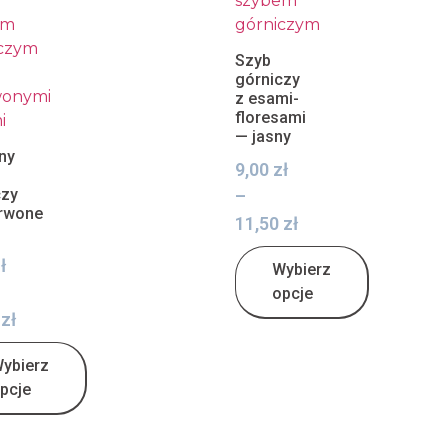
Szyb
górniczy
z esami-
floresami
— jasny
ny
9,00
zł
czy
–
rwone
11,50
zł
ł
Wybierz
opcje
0
zł
ybierz
pcje