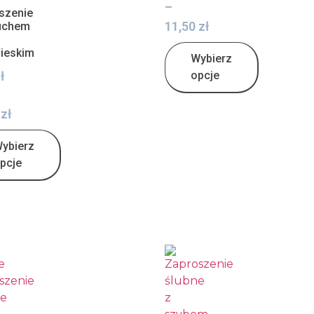
–
szenie
11,50
zł
uchem
bieskim
Wybierz
ł
opcje
0
zł
ybierz
pcje