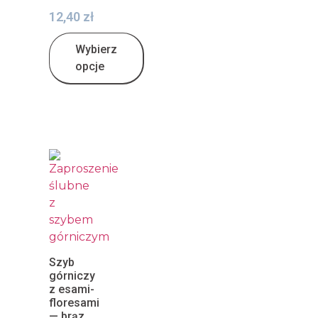
12,40
zł
Wybierz
opcje
Szyb
górniczy
z esami-
floresami
— brąz