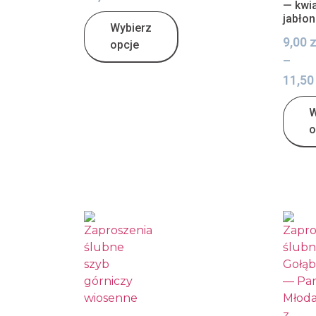
— kwi
jabłon
Wybierz
9,00
z
opcje
–
11,5
W
o