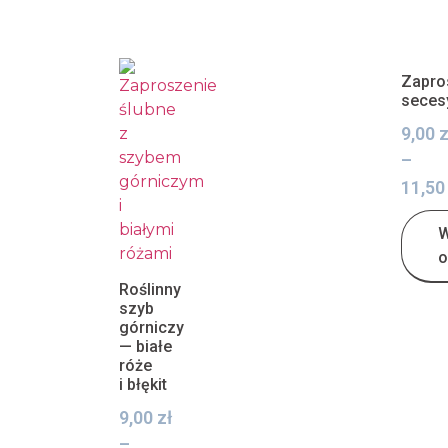
Zapro
seces
9,00
z
–
11,5
W
o
Roślinny
szyb
górniczy
— białe
róże
i błękit
9,00
zł
–