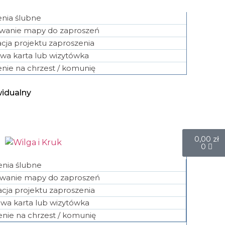
nia ślubne
owanie mapy do zaproszeń
cja projektu zaproszenia
wa karta lub wizytówka
nie na chrzest / komunię
widualny
0,00
zł
0
enia ślubne
owanie mapy do zaproszeń
cja projektu zaproszenia
wa karta lub wizytówka
nie na chrzest / komunię