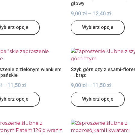
głowy
9,00
zł
–
12,40
zł
ybierz opcje
Wybierz opcje
szenie z zielonym wiankiem
Szyb górniczy z esami-flore
zpańskie
— brąz
ł
–
11,50
zł
9,00
zł
–
11,50
zł
ybierz opcje
Wybierz opcje