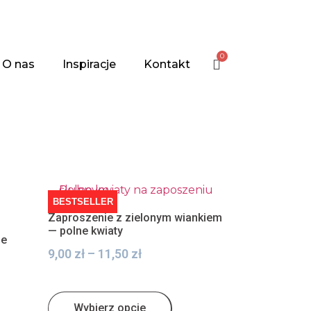
0
O nas
Inspiracje
Kontakt
BESTSELLER
Zaproszenie z zielonym wiankiem
— polne kwiaty
ie
9,00
zł
–
11,50
zł
Wybierz opcje