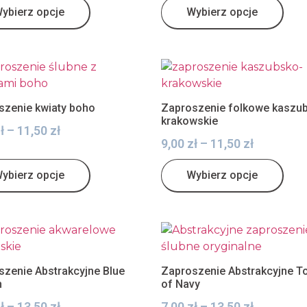
ybierz opcje
Wybierz opcje
szenie kwiaty boho
Zaproszenie folkowe kaszu
krakowskie
ł
–
11,50
zł
9,00
zł
–
11,50
zł
ybierz opcje
Wybierz opcje
szenie Abstrakcyjne Blue
Zaproszenie Abstrakcyjne T
h
of Navy
ł
–
13,50
zł
7,00
zł
–
13,50
zł