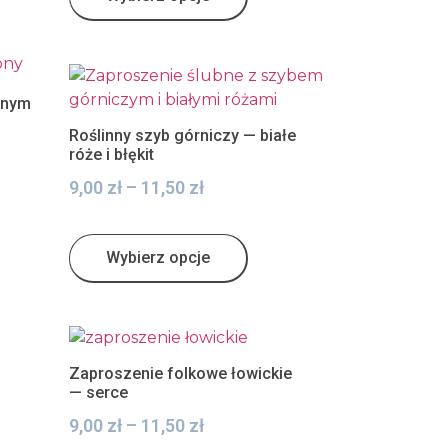
znym
Roślinny szyb górniczy — białe
róże i błękit
9,00
zł
–
11,50
zł
Wybierz opcje
Zaproszenie folkowe łowickie
— serce
9,00
zł
–
11,50
zł
a