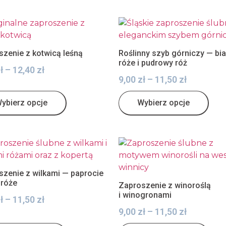
zenie z kotwicą leśną
Roślinny szyb górniczy — bia
róże i pudrowy róż
ł
–
12,40
zł
9,00
zł
–
11,50
zł
ybierz opcje
Wybierz opcje
szenie z wilkami — paprocie
e róże
Zaproszenie z winoroślą
i winogronami
ł
–
11,50
zł
9,00
zł
–
11,50
zł