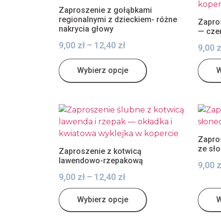
Zaproszenie z gołąbkami
regionalnymi z dzieckiem- różne
Zapro
nakrycia głowy
— cze
9,00
zł
–
12,40
zł
9,00
z
Wybierz opcje
W
Zapro
ze sł
Zaproszenie z kotwicą
lawendowo-rzepakową
9,00
z
9,00
zł
–
12,40
zł
Wybierz opcje
W