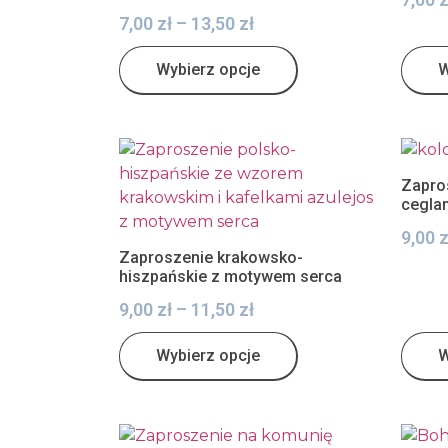
7,00
zł
–
13,50
zł
Wybierz opcje
W
Zapro
cegla
9,00
z
Zaproszenie krakowsko-
hiszpańskie z motywem serca
9,00
zł
–
11,50
zł
Wybierz opcje
W