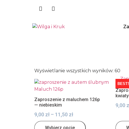
Za
Wyświetlanie wszystkich wyników: 60
BEST
Zapros
kwiaty
Zaproszenie z maluchem 126p
— niebieskim
9,00
z
9,00
zł
–
11,50
zł
Wybierz opcje
W