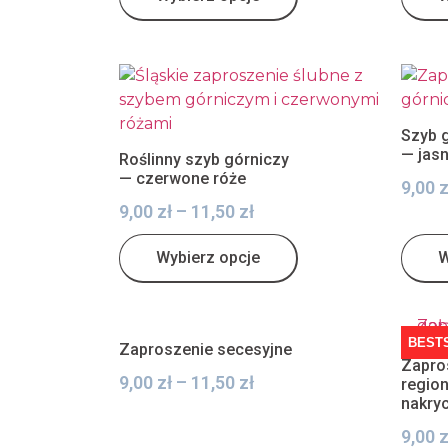
Szyb 
— jas
Roślinny szyb górniczy
— czerwone róże
9,00
z
9,00
zł
–
11,50
zł
Wybierz opcje
W
BEST
Zaproszenie secesyjne
Zapro
9,00
zł
–
11,50
zł
region
nakry
9,00
z