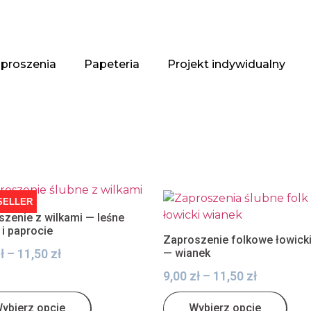
proszenia
Papeteria
Projekt indywidualny
SELLER
zenie z wilkami — leśne
 i paprocie
Zaproszenie folkowe łowick
ł
–
11,50
zł
— wianek
9,00
zł
–
11,50
zł
ybierz opcje
Wybierz opcje