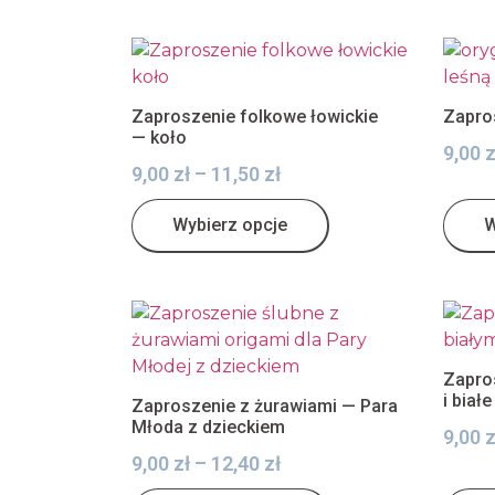
Zaproszenie folkowe łowickie
Zapros
— koło
9,00
z
9,00
zł
–
11,50
zł
Wybierz opcje
W
Zapro
i biał
Zaproszenie z żurawiami — Para
Młoda z dzieckiem
9,00
z
9,00
zł
–
12,40
zł