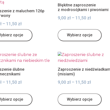
Błękitne zaproszenie
z modrosójkami i piwoniami
szenie z maluchem 126p
rwony
9,00
zł
–
11,50
zł
ł
–
11,50
zł
ybierz opcje
Wybierz opcje
szenie ślubne
Zaproszenie z niedźwiadkam
onecznikami
(misiami)
ł
–
11,50
zł
9,00
zł
–
11,50
zł
ybierz opcje
Wybierz opcje