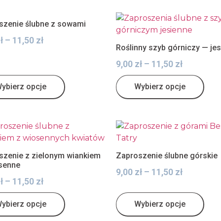
szenie ślubne z sowami
ł
–
11,50
zł
Roślinny szyb górniczy — je
9,00
zł
–
11,50
zł
ybierz opcje
Wybierz opcje
szenie z zielonym wiankiem
Zaproszenie ślubne górskie
senne
9,00
zł
–
11,50
zł
ł
–
11,50
zł
ybierz opcje
Wybierz opcje