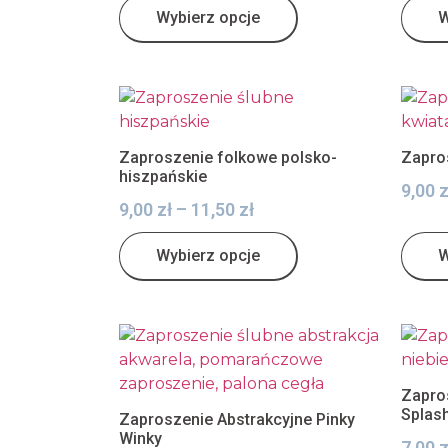
Wybierz opcje
W
Zaproszenie folkowe polsko-
Zapro
hiszpańskie
9,00
z
9,00
zł
–
11,50
zł
Wybierz opcje
W
Zapro
Splas
Zaproszenie Abstrakcyjne Pinky
Winky
7,00
z