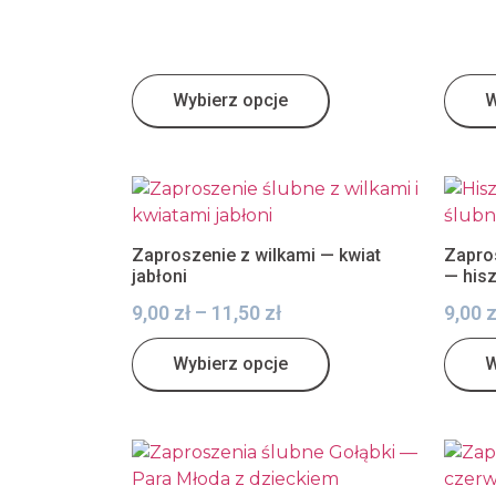
Wybierz opcje
W
Zaproszenie z wilkami — kwiat
Zapro
jabłoni
— his
9,00
zł
–
11,50
zł
9,00
z
Wybierz opcje
W