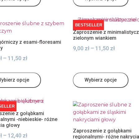
BESTSELLER
Zaproszenie z minimalistyc
zielonym wiankiem
górniczy z esami-floresami
ny
9,00
zł
–
11,50
zł
ł
–
11,50
zł
ybierz opcje
Wybierz opcje
SELLER
szenie z gołąbkami
alnymi -niebieskie- różne
cia głowy
Zaproszenie z gołąbkami
ł
–
12,40
zł
regionalnymi- różne nakryci