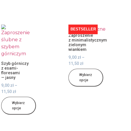
BESTSELLER
Zaproszenie
z minimalistycznym
zielonym
wiankiem
9,00
zł
–
Szyb górniczy
11,50
zł
z esami-
floresami
Wybierz
— jasny
opcje
9,00
zł
–
11,50
zł
Wybierz
opcje