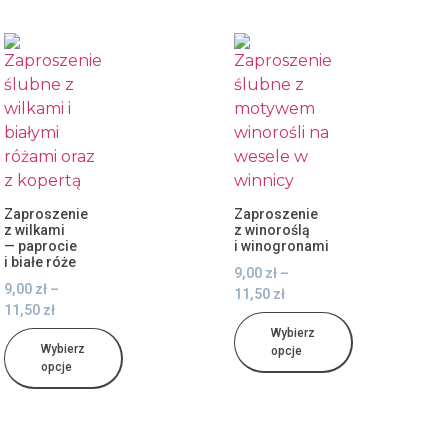
Zaproszenie
Zaproszenie
z wilkami
z winoroślą
— paprocie
i winogronami
i białe róże
9,00
zł
–
9,00
zł
–
11,50
zł
11,50
zł
Wybierz
Wybierz
opcje
opcje