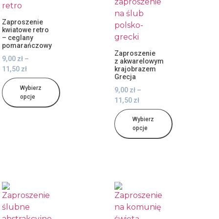
Zaproszenie
kwiatowe retro
– ceglany
pomarańczowy
Zaproszenie
9,00
zł
–
z akwarelowym
11,50
zł
krajobrazem
Grecja
Wybierz
9,00
zł
–
opcje
11,50
zł
Wybierz
opcje