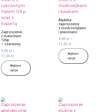
Błękitne
zaproszenie
z modrosójkami
Zaproszenie
i piwoniami
z maluchem
9,00
zł
–
126p
— czerwony
11,50
zł
9,00
zł
–
Wybierz
11,50
zł
opcje
Wybierz
opcje