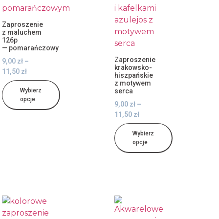
Zaproszenie
z maluchem
126p
— pomarańczowy
Zaproszenie
9,00
zł
–
krakowsko-
11,50
zł
hiszpańskie
z motywem
Wybierz
serca
opcje
9,00
zł
–
11,50
zł
Wybierz
opcje