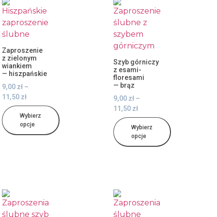
Zaproszenie
z zielonym
Szyb górniczy
wiankiem
z esami-
— hiszpańskie
floresami
— brąz
9,00
zł
–
11,50
zł
9,00
zł
–
11,50
zł
Wybierz
opcje
Wybierz
opcje