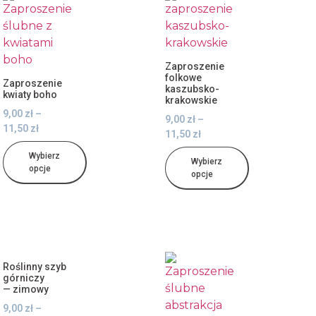
Zaproszenie
folkowe
Zaproszenie
kaszubsko-
kwiaty boho
krakowskie
9,00
zł
–
9,00
zł
–
11,50
zł
11,50
zł
Wybierz
Wybierz
opcje
opcje
Roślinny szyb
górniczy
— zimowy
9,00
zł
–