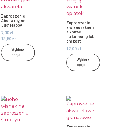
Zaproszenie
Abstrakcyjne
Zaproszenie
Just Happy
z wianuszkiem
z konwalii
7,00
zł
–
na komunię lub
13,50
zł
chrzest
12,00
zł
Wybierz
opcje
Wybierz
opcje