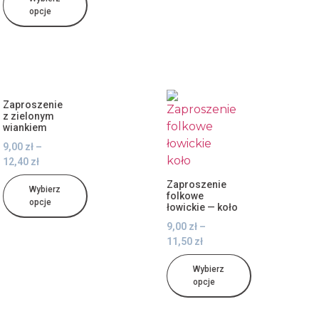
opcje
Zaproszenie
z zielonym
wiankiem
9,00
zł
–
12,40
zł
Zaproszenie
Wybierz
folkowe
opcje
łowickie — koło
9,00
zł
–
11,50
zł
Wybierz
opcje