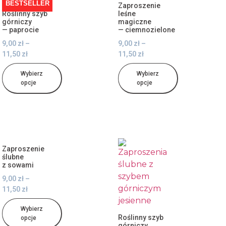
BESTSELLER
Zaproszenie
Roślinny szyb
leśne
górniczy
magiczne
— paprocie
— ciemnozielone
9,00
zł
–
9,00
zł
–
11,50
zł
11,50
zł
Wybierz
Wybierz
opcje
opcje
Zaproszenie
ślubne
z sowami
9,00
zł
–
11,50
zł
Wybierz
Roślinny szyb
opcje
górniczy