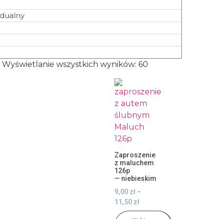
idualny
Wyświetlanie wszystkich wyników: 60
Zaproszenie
z maluchem
126p
— niebieskim
9,00
zł
–
11,50
zł