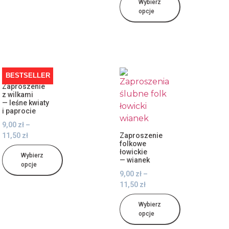
Wybierz
opcje
BESTSELLER
Zaproszenie
z wilkami
— leśne kwiaty
i paprocie
9,00
zł
–
11,50
zł
Zaproszenie
folkowe
łowickie
Wybierz
— wianek
opcje
9,00
zł
–
11,50
zł
Wybierz
opcje