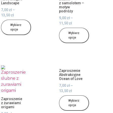
Landscape
z samolotem –
motyw
7,00
zł
–
podróży
13,50
zł
9,00
zł
–
11,50
zł
Wybierz
opcje
Wybierz
opcje
Zaproszenie
Abstrakcyjne
Ocean of Love
7,00
zł
–
13,50
zł
Zaproszenie
Wybierz
z żurawiami
opcje
origami