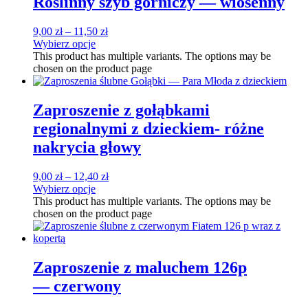
Roślinny szyb górniczy — wiosenny
9,00
zł
–
11,50
zł
Wybierz opcje
This product has multiple variants. The options may be
chosen on the product page
Zaproszenie z gołąbkami
regionalnymi z dzieckiem- różne
nakrycia głowy
9,00
zł
–
12,40
zł
Wybierz opcje
This product has multiple variants. The options may be
chosen on the product page
Zaproszenie z maluchem 126p
— czerwony