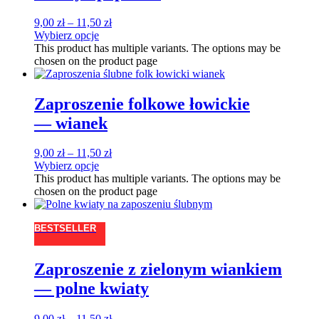
9,00
zł
–
11,50
zł
Wybierz opcje
This product has multiple variants. The options may be
chosen on the product page
Zaproszenie folkowe łowickie
— wianek
9,00
zł
–
11,50
zł
Wybierz opcje
This product has multiple variants. The options may be
chosen on the product page
BESTSELLER
Zaproszenie z zielonym wiankiem
— polne kwiaty
9,00
zł
–
11,50
zł