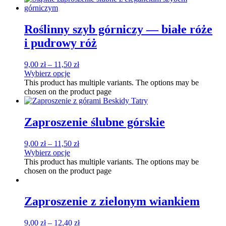
Roślinny szyb górniczy — białe róże
i pudrowy róż
9,00
zł
–
11,50
zł
Wybierz opcje
This product has multiple variants. The options may be
chosen on the product page
Zaproszenie ślubne górskie
9,00
zł
–
11,50
zł
Wybierz opcje
This product has multiple variants. The options may be
chosen on the product page
Zaproszenie z zielonym wiankiem
9,00
zł
–
12,40
zł