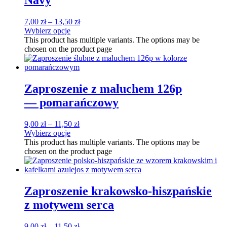
Navy
7,00
zł
–
13,50
zł
Wybierz opcje
This product has multiple variants. The options may be
chosen on the product page
Zaproszenie z maluchem 126p
— pomarańczowy
9,00
zł
–
11,50
zł
Wybierz opcje
This product has multiple variants. The options may be
chosen on the product page
Zaproszenie krakowsko-hiszpańskie
z motywem serca
9,00
zł
–
11,50
zł