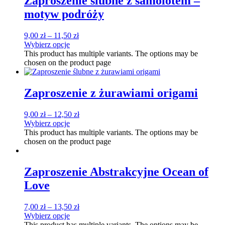
Zaproszenie ślubne z samolotem –
motyw podróży
9,00
zł
–
11,50
zł
Wybierz opcje
This product has multiple variants. The options may be
chosen on the product page
Zaproszenie z żurawiami origami
9,00
zł
–
12,50
zł
Wybierz opcje
This product has multiple variants. The options may be
chosen on the product page
Zaproszenie Abstrakcyjne Ocean of
Love
7,00
zł
–
13,50
zł
Wybierz opcje
This product has multiple variants. The options may be