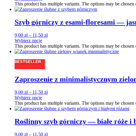
This product has multiple variants. The options may be chosen
Szyb górniczy z esami-floresami — jas
9,00
zł
–
11,50
zł
Wybierz opcje
This product has multiple variants. The options may be chosen
BESTSELLER
Zaproszenie z minimalistycznym ziel
9,00
zł
–
11,50
zł
Wybierz opcje
This product has multiple variants. The options may be chosen
Roślinny szyb górniczy — białe róże i b
9,00
zł
–
11,50
zł