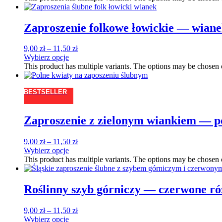
Zaproszenie folkowe łowickie — wian
9,00
zł
–
11,50
zł
Wybierz opcje
This product has multiple variants. The options may be chosen
BESTSELLER
Zaproszenie z zielonym wiankiem — p
9,00
zł
–
11,50
zł
Wybierz opcje
This product has multiple variants. The options may be chosen
Roślinny szyb górniczy — czerwone ró
9,00
zł
–
11,50
zł
Wybierz opcje