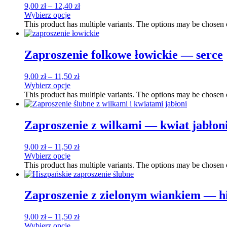
9,00
zł
–
12,40
zł
Wybierz opcje
This product has multiple variants. The options may be chosen
Zaproszenie folkowe łowickie — serce
9,00
zł
–
11,50
zł
Wybierz opcje
This product has multiple variants. The options may be chosen
Zaproszenie z wilkami — kwiat jabłon
9,00
zł
–
11,50
zł
Wybierz opcje
This product has multiple variants. The options may be chosen
Zaproszenie z zielonym wiankiem — h
9,00
zł
–
11,50
zł
Wybierz opcje