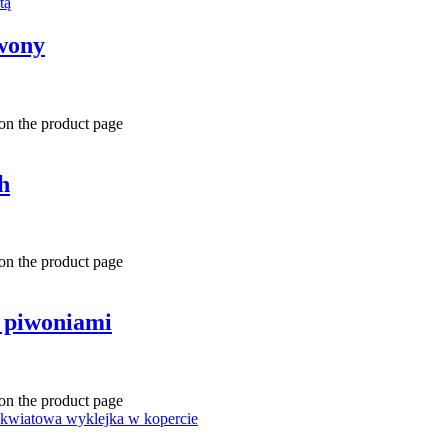
wony
 on the product page
h
 on the product page
i piwoniami
 on the product page