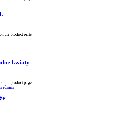
ek
 on the product page
olne kwiaty
 on the product page
że