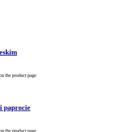
ieskim
 on the product page
i paprocie
 on the product page