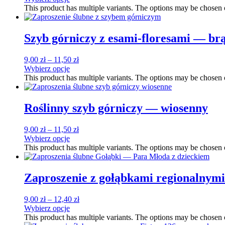
This product has multiple variants. The options may be chosen
Szyb górniczy z esami-floresami — br
9,00
zł
–
11,50
zł
Wybierz opcje
This product has multiple variants. The options may be chosen
Roślinny szyb górniczy — wiosenny
9,00
zł
–
11,50
zł
Wybierz opcje
This product has multiple variants. The options may be chosen
Zaproszenie z gołąbkami regionalnymi
9,00
zł
–
12,40
zł
Wybierz opcje
This product has multiple variants. The options may be chosen