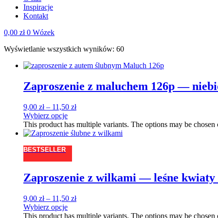
Inspiracje
Kontakt
0,00
zł
0
Wózek
Wyświetlanie wszystkich wyników: 60
Zaproszenie z maluchem 126p — nieb
9,00
zł
–
11,50
zł
Wybierz opcje
This product has multiple variants. The options may be chosen
BESTSELLER
Zaproszenie z wilkami — leśne kwiaty 
9,00
zł
–
11,50
zł
Wybierz opcje
This product has multiple variants. The options may be chosen