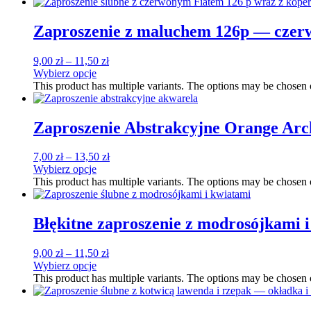
Zaproszenie z maluchem 126p — czer
9,00
zł
–
11,50
zł
Wybierz opcje
This product has multiple variants. The options may be chosen
Zaproszenie Abstrakcyjne Orange Arc
7,00
zł
–
13,50
zł
Wybierz opcje
This product has multiple variants. The options may be chosen
Błękitne zaproszenie z modrosójkami 
9,00
zł
–
11,50
zł
Wybierz opcje
This product has multiple variants. The options may be chosen