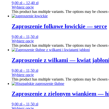
9,00
zł
–
12,40
zł
Wybierz opcje
This product has multiple variants. The options may be chosen
Zaproszenie folkowe łowickie — serce
9,00
zł
–
11,50
zł
Wybierz opcje
This product has multiple variants. The options may be chosen
Zaproszenie z wilkami — kwiat jabłon
9,00
zł
–
11,50
zł
Wybierz opcje
This product has multiple variants. The options may be chosen
Zaproszenie z zielonym wiankiem — h
9,00
zł
–
11,50
zł
Wybierz opcje