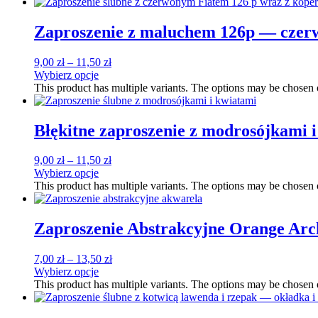
Zaproszenie z maluchem 126p — czer
9,00
zł
–
11,50
zł
Wybierz opcje
This product has multiple variants. The options may be chosen
Błękitne zaproszenie z modrosójkami 
9,00
zł
–
11,50
zł
Wybierz opcje
This product has multiple variants. The options may be chosen
Zaproszenie Abstrakcyjne Orange Arc
7,00
zł
–
13,50
zł
Wybierz opcje
This product has multiple variants. The options may be chosen