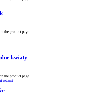
ek
 on the product page
olne kwiaty
 on the product page
że