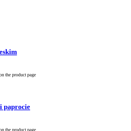
ieskim
 on the product page
i paprocie
 on the product page