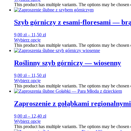
This product has multiple variants. The options may be chosen
Szyb górniczy z esami-floresami — br
9,00
zł
–
11,50
zł
Wybierz opcje
This product has multiple variants. The options may be chosen
Roślinny szyb górniczy — wiosenny
9,00
zł
–
11,50
zł
Wybierz opcje
This product has multiple variants. The options may be chosen
Zaproszenie z gołąbkami regionalnymi
9,00
zł
–
12,40
zł
Wybierz opcje
This product has multiple variants. The options may be chosen