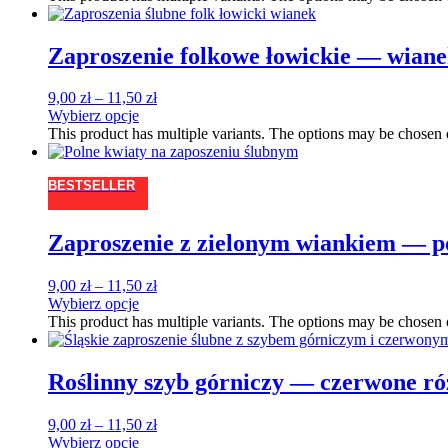
Zaproszenie folkowe łowickie — wian
9,00
zł
–
11,50
zł
Wybierz opcje
This product has multiple variants. The options may be chosen
BESTSELLER
Zaproszenie z zielonym wiankiem — p
9,00
zł
–
11,50
zł
Wybierz opcje
This product has multiple variants. The options may be chosen
Roślinny szyb górniczy — czerwone ró
9,00
zł
–
11,50
zł
Wybierz opcje