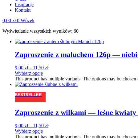
Inspiracje
Kontakt
0,00
zł
0
Wózek
Wyświetlanie wszystkich wyników: 60
Zaproszenie z maluchem 126p — nieb
9,00
zł
–
11,50
zł
Wybierz opcje
This product has multiple variants. The options may be chosen
BESTSELLER
Zaproszenie z wilkami — leśne kwiaty 
9,00
zł
–
11,50
zł
Wybierz opcje
This product has multiple variants. The options may be chosen