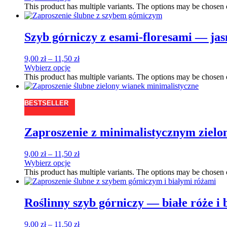
This product has multiple variants. The options may be chosen
Szyb górniczy z esami-floresami — jas
9,00
zł
–
11,50
zł
Wybierz opcje
This product has multiple variants. The options may be chosen
BESTSELLER
Zaproszenie z minimalistycznym ziel
9,00
zł
–
11,50
zł
Wybierz opcje
This product has multiple variants. The options may be chosen
Roślinny szyb górniczy — białe róże i b
9,00
zł
–
11,50
zł