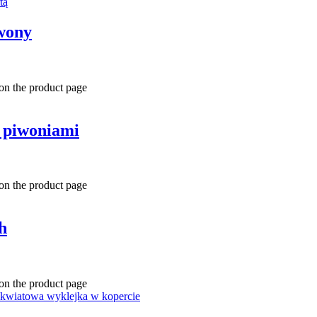
wony
 on the product page
i piwoniami
 on the product page
h
 on the product page