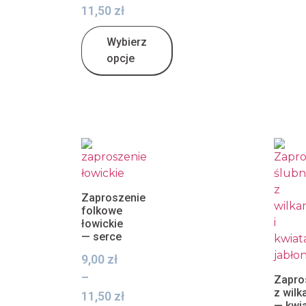
11,50
zł
Wybierz
opcje
Zaproszenie
folkowe
łowickie
— serce
9,00
zł
–
Zapro
z wilk
11,50
zł
— kwi