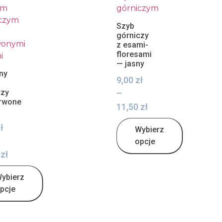
Szyb
górniczy
z esami-
floresami
— jasny
ny
9,00
zł
czy
–
rwone
11,50
zł
ł
Wybierz
opcje
0
zł
ybierz
pcje