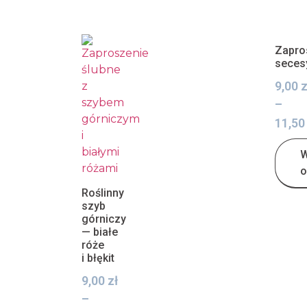
Zapro
seces
9,00
z
–
11,5
W
o
Roślinny
szyb
górniczy
— białe
róże
i błękit
9,00
zł
–