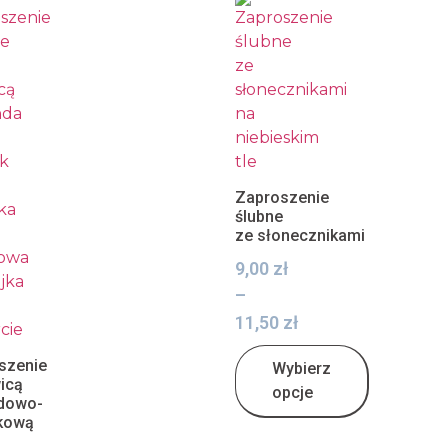
Zaproszenie
ślubne
ze słonecznikami
9,00
zł
–
11,50
zł
szenie
Wybierz
icą
opcje
dowo-
kową