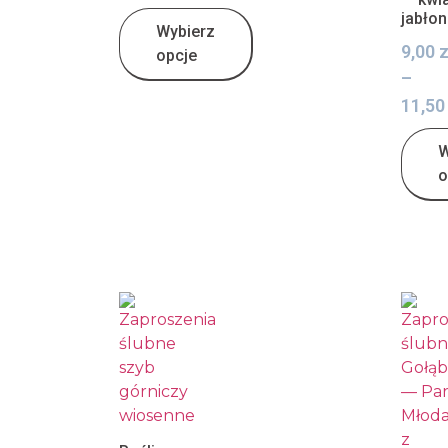
jabłon
Wybierz
9,00
z
opcje
–
11,5
W
o