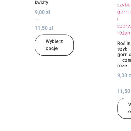
kwiaty
9,00
zł
–
11,50
zł
Wybierz
Roślin
opcje
szyb
górni
— cze
róże
9,00
z
–
11,5
W
o