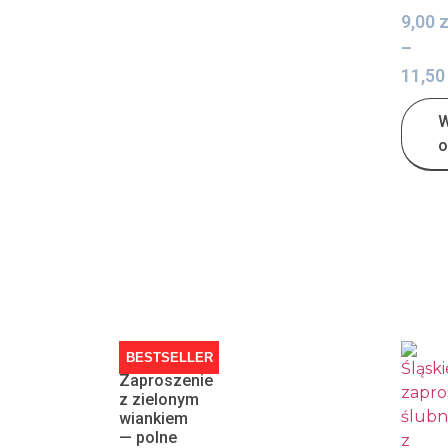
9,00
z
–
11,5
W
o
BESTSELLER
Zaproszenie
z zielonym
wiankiem
— polne