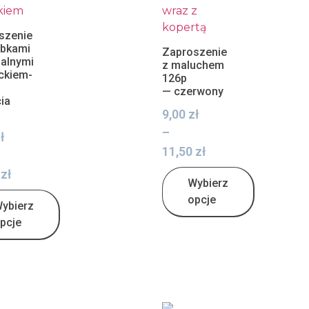
szenie
ąbkami
Zaproszenie
nalnymi
z maluchem
ckiem-
126p
— czerwony
ia
9,00
zł
–
ł
11,50
zł
0
zł
Wybierz
opcje
ybierz
pcje