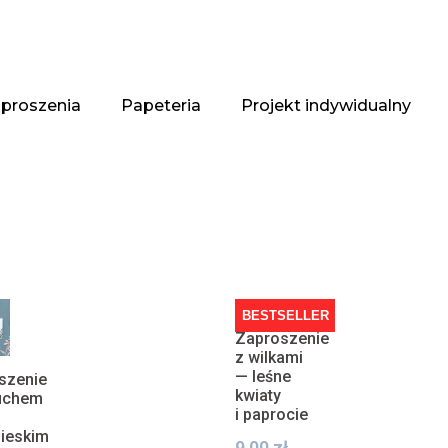
proszenia
Papeteria
Projekt indywidualny
BESTSELLER
Zaproszenie
z wilkami
— leśne
szenie
kwiaty
uchem
i paprocie
bieskim
9,00
zł