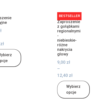
BESTSELLER
szenie
Zaproszenie
yjne
z gołąbkami
ł
regionalnymi
-
niebieskie-
0
zł
różne
nakrycia
głowy
ybierz
pcje
9,00
zł
–
12,40
zł
Wybierz
opcje