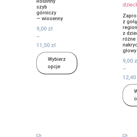
Roślinny
szyb
górniczy
Zapro
— wiosenny
z goł
regio
9,00
zł
z dzie
–
różne
11,50
zł
nakryc
głowy
Wybierz
9,00
z
opcje
–
12,4
W
o