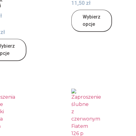
11,50
zł
i
ł
Wybierz
opcje
0
zł
ybierz
pcje