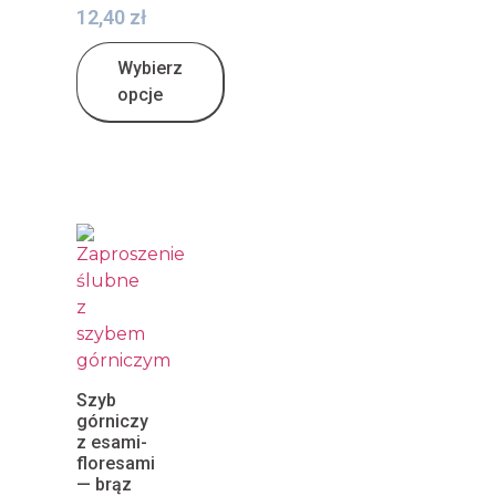
12,40
zł
Wybierz
opcje
Szyb
górniczy
z esami-
floresami
— brąz