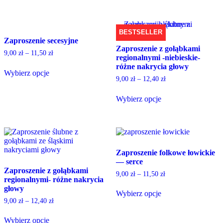
This
This
product
page
product
product
page
has
has
multiple
multiple
BESTSELLER
variants.
Zaproszenie secesyjne
variants.
Zaproszenie z gołąbkami
The
The
9,00
zł
–
11,50
zł
regionalnymi -niebieskie-
options
options
różne nakrycia głowy
may
may
Wybierz opcje
be
be
9,00
zł
–
12,40
zł
This
chosen
chosen
product
on
on
Wybierz opcje
has
the
the
This
multiple
product
product
product
variants.
page
page
has
The
multiple
options
variants.
may
Zaproszenie folkowe łowickie
The
be
— serce
options
chosen
Zaproszenie z gołąbkami
may
on
9,00
zł
–
11,50
zł
regionalnymi- różne nakrycia
be
the
głowy
chosen
product
Wybierz opcje
on
page
9,00
zł
–
12,40
zł
This
the
product
product
Wybierz opcje
has