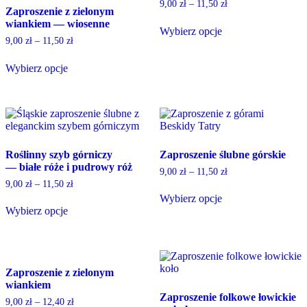
9,00
zł
–
11,50
zł
Zaproszenie z zielonym
be
may
wiankiem — wiosenne
chosen
be
Wybierz opcje
on
chosen
9,00
zł
–
11,50
zł
This
the
on
product
product
the
Wybierz opcje
has
page
product
This
multiple
page
product
variants.
has
The
multiple
options
variants.
may
The
be
Roślinny szyb górniczy
Zaproszenie ślubne górskie
options
chosen
— białe róże i pudrowy róż
may
on
9,00
zł
–
11,50
zł
be
the
9,00
zł
–
11,50
zł
chosen
product
Wybierz opcje
on
page
Wybierz opcje
This
the
This
product
product
product
has
page
has
multiple
multiple
variants.
Zaproszenie z zielonym
variants.
The
wiankiem
The
options
Zaproszenie folkowe łowickie
options
may
9,00
zł
–
12,40
zł