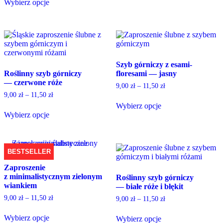
This
Wybierz opcje
product
the
product
This
page
product
has
product
page
multiple
has
variants.
multiple
The
variants.
options
The
may
Szyb górniczy z esami-
options
be
Roślinny szyb górniczy
floresami — jasny
may
chosen
— czerwone róże
be
9,00
zł
–
11,50
zł
on
chosen
9,00
zł
–
11,50
zł
the
on
Wybierz opcje
product
the
Wybierz opcje
This
page
product
This
product
page
product
has
has
multiple
multiple
variants.
BESTSELLER
variants.
The
Zaproszenie
The
options
z minimalistycznym zielonym
Roślinny szyb górniczy
options
may
wiankiem
— białe róże i błękit
may
be
be
chosen
9,00
zł
–
11,50
zł
9,00
zł
–
11,50
zł
chosen
on
on
the
Wybierz opcje
Wybierz opcje
the
product