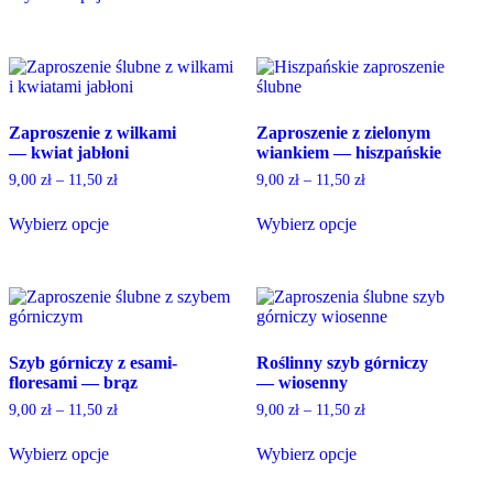
page
This
multiple
product
variants.
has
The
multiple
options
variants.
may
The
be
Zaproszenie z wilkami
Zaproszenie z zielonym
options
chosen
— kwiat jabłoni
wiankiem — hiszpańskie
may
on
be
the
9,00
zł
–
11,50
zł
9,00
zł
–
11,50
zł
chosen
product
on
page
Wybierz opcje
Wybierz opcje
the
This
This
product
product
product
page
has
has
multiple
multiple
variants.
variants.
The
The
Szyb górniczy z esami-
Roślinny szyb górniczy
options
options
floresami — brąz
— wiosenny
may
may
be
be
9,00
zł
–
11,50
zł
9,00
zł
–
11,50
zł
chosen
chosen
on
on
Wybierz opcje
Wybierz opcje
the
the
This
This
product
product