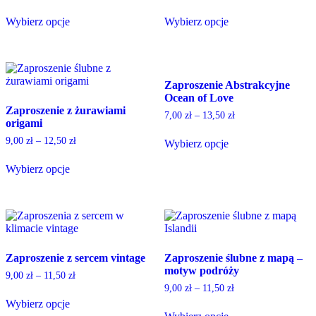
chosen
chosen
on
on
Wybierz opcje
Wybierz opcje
the
the
This
This
product
product
product
product
page
page
has
has
multiple
multiple
Zaproszenie Abstrakcyjne
variants.
variants.
Ocean of Love
The
The
Zaproszenie z żurawiami
options
options
7,00
zł
–
13,50
zł
origami
may
may
be
be
9,00
zł
–
12,50
zł
Wybierz opcje
chosen
chosen
This
on
on
Wybierz opcje
product
the
the
This
has
product
product
product
multiple
page
page
has
variants.
multiple
The
variants.
options
The
may
Zaproszenie z sercem vintage
Zaproszenie ślubne z mapą –
options
be
motyw podróży
may
chosen
9,00
zł
–
11,50
zł
be
on
9,00
zł
–
11,50
zł
chosen
the
Wybierz opcje
on
product