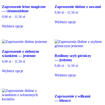
variants.
multiple
The
Zaproszenie leśne magiczne
Zaproszenie ślubne z sowami
variants.
options
— ciemnozielone
The
9,00
zł
–
11,50
zł
may
options
9,00
zł
–
11,50
zł
be
may
Wybierz opcje
chosen
be
Wybierz opcje
This
on
chosen
This
product
the
on
product
has
product
the
has
multiple
page
product
multiple
variants.
page
variants.
The
Zaproszenie z zielonym
The
options
wiankiem — jesienne
Roślinny szyb górniczy
options
may
— jesienny
may
be
9,00
zł
–
11,50
zł
be
chosen
9,00
zł
–
11,50
zł
chosen
on
Wybierz opcje
on
the
This
Wybierz opcje
the
product
product
This
product
page
has
product
page
multiple
has
variants.
multiple
Zaproszenie z wilkami
The
variants.
— bluszcz
options
The
may
options