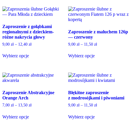
product
product
page
page
has
has
multiple
multiple
variants.
variants.
The
The
Zaproszenie z gołąbkami
options
options
regionalnymi z dzieckiem-
Zaproszenie z maluchem 126p
may
may
różne nakrycia głowy
— czerwony
be
be
chosen
chosen
9,00
zł
–
12,40
zł
9,00
zł
–
11,50
zł
on
on
the
the
Wybierz opcje
Wybierz opcje
product
product
This
This
page
page
product
product
has
has
multiple
multiple
variants.
variants.
The
The
Zaproszenie Abstrakcyjne
Błękitne zaproszenie
options
options
Orange Arch
z modrosójkami i piwoniami
may
may
be
be
7,00
zł
–
13,50
zł
9,00
zł
–
11,50
zł
chosen
chosen
on
on
Wybierz opcje
Wybierz opcje
the
the
This
This
product
product
product
product
page
page