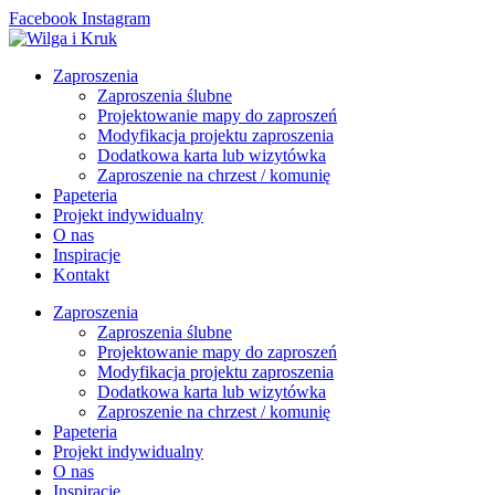
Przejdź
Facebook
Instagram
do
treści
Zaproszenia
Zaproszenia ślubne
Projektowanie mapy do zaproszeń
Modyfikacja projektu zaproszenia
Dodatkowa karta lub wizytówka
Zaproszenie na chrzest / komunię
Papeteria
Projekt indywidualny
O nas
Inspiracje
Kontakt
Zaproszenia
Zaproszenia ślubne
Projektowanie mapy do zaproszeń
Modyfikacja projektu zaproszenia
Dodatkowa karta lub wizytówka
Zaproszenie na chrzest / komunię
Papeteria
Projekt indywidualny
O nas
Inspiracje