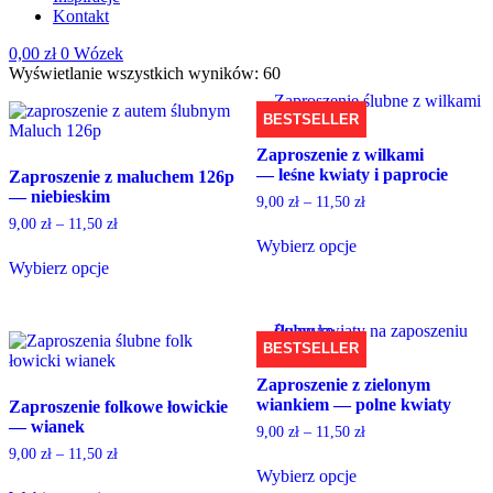
Kontakt
0,00
zł
0
Wózek
Wyświetlanie wszystkich wyników: 60
BESTSELLER
Zaproszenie z wilkami
— leśne kwiaty i paprocie
Zaproszenie z maluchem 126p
— niebieskim
9,00
zł
–
11,50
zł
9,00
zł
–
11,50
zł
Wybierz opcje
This
Wybierz opcje
product
This
has
product
multiple
has
variants.
multiple
BESTSELLER
The
variants.
Zaproszenie z zielonym
options
The
wiankiem — polne kwiaty
may
Zaproszenie folkowe łowickie
options
be
— wianek
may
9,00
zł
–
11,50
zł
chosen
be
9,00
zł
–
11,50
zł
on
chosen
Wybierz opcje
the
on