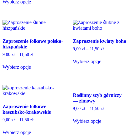
Wybierz opcje
This
product
page
This
product
page
product
has
has
multiple
multiple
variants.
variants.
The
The
options
Zaproszenie folkowe polsko-
Zaproszenie kwiaty boho
options
may
hiszpańskie
may
be
9,00
zł
–
11,50
zł
be
chosen
9,00
zł
–
11,50
zł
chosen
on
Wybierz opcje
on
the
Wybierz opcje
This
the
product
This
product
product
page
product
has
page
has
multiple
multiple
variants.
Roślinny szyb górniczy
variants.
The
— zimowy
The
options
Zaproszenie folkowe
options
may
9,00
zł
–
11,50
zł
kaszubsko-krakowskie
may
be
be
chosen
9,00
zł
–
11,50
zł
Wybierz opcje
chosen
on
This
on
the
Wybierz opcje
product
the
product
This
has