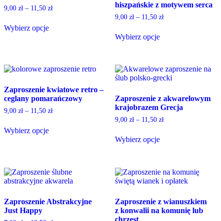
hiszpańskie z motywem serca
on
chosen
9,00
zł
–
11,50
zł
the
on
9,00
zł
–
11,50
zł
product
the
Wybierz opcje
page
product
This
Wybierz opcje
page
product
This
has
product
multiple
has
variants.
multiple
The
variants.
Zaproszenie kwiatowe retro –
options
The
ceglany pomarańczowy
Zaproszenie z akwarelowym
may
options
krajobrazem Grecja
be
may
9,00
zł
–
11,50
zł
chosen
be
9,00
zł
–
11,50
zł
on
chosen
Wybierz opcje
the
on
This
Wybierz opcje
product
the
product
This
page
product
has
product
page
multiple
has
variants.
multiple
The
variants.
options
The
Zaproszenie Abstrakcyjne
Zaproszenie z wianuszkiem
may
options
Just Happy
z konwalii na komunię lub
be
may
chrzest
chosen
be