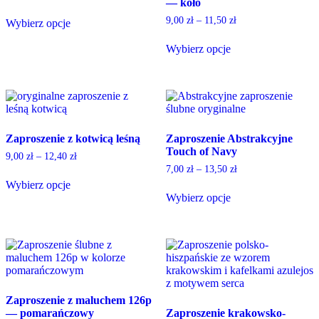
— koło
may
be
be
chosen
9,00
zł
–
11,50
zł
Wybierz opcje
chosen
on
This
on
the
product
Wybierz opcje
the
product
has
This
product
page
multiple
product
page
variants.
has
The
multiple
options
variants.
may
The
Zaproszenie z kotwicą leśną
Zaproszenie Abstrakcyjne
be
options
Touch of Navy
chosen
may
9,00
zł
–
12,40
zł
on
be
7,00
zł
–
13,50
zł
the
chosen
Wybierz opcje
product
on
This
Wybierz opcje
page
the
product
This
product
has
product
page
multiple
has
variants.
multiple
The
variants.
options
The
may
options
Zaproszenie z maluchem 126p
be
may
— pomarańczowy
Zaproszenie krakowsko-
chosen
be