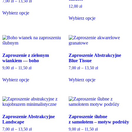
7,00
zł
–
13,50
zł
on
chosen
12,00
zł
the
on
Wybierz opcje
product
the
This
Wybierz opcje
page
product
product
This
page
has
product
multiple
has
variants.
multiple
The
variants.
options
The
Zaproszenie z zielonym
Zaproszenie Abstrakcyjne
may
options
wiankiem — boho
Blue Tissue
be
may
chosen
be
9,00
zł
–
11,50
zł
7,00
zł
–
13,50
zł
on
chosen
the
on
Wybierz opcje
Wybierz opcje
product
the
This
This
page
product
product
product
page
has
has
multiple
multiple
variants.
variants.
The
The
Zaproszenie Abstrakcyjne
Zaproszenie ślubne
options
options
Landscape
z samolotem – motyw podróży
may
may
be
be
7,00
zł
–
13,50
zł
9,00
zł
–
11,50
zł