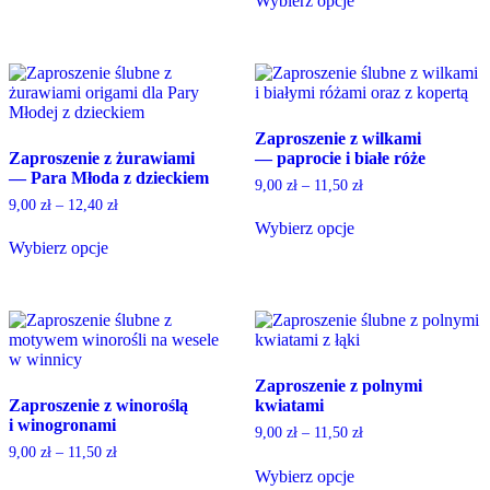
This
Wybierz opcje
the
page
product
This
product
has
product
page
multiple
has
variants.
multiple
The
variants.
options
The
Zaproszenie z wilkami
may
options
Zaproszenie z żurawiami
— paprocie i białe róże
be
may
— Para Młoda z dzieckiem
chosen
be
9,00
zł
–
11,50
zł
on
chosen
9,00
zł
–
12,40
zł
the
on
Wybierz opcje
product
the
Wybierz opcje
This
page
product
This
product
page
product
has
has
multiple
multiple
variants.
variants.
The
The
options
Zaproszenie z polnymi
options
may
Zaproszenie z winoroślą
kwiatami
may
be
i winogronami
be
chosen
9,00
zł
–
11,50
zł
chosen
on
9,00
zł
–
11,50
zł
on
the
Wybierz opcje
the
product