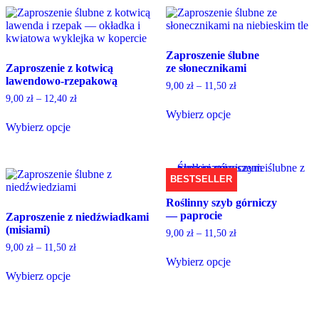
has
has
multiple
multiple
variants.
variants.
The
The
Zaproszenie ślubne
options
options
Zaproszenie z kotwicą
ze słonecznikami
may
may
lawendowo-rzepakową
be
be
9,00
zł
–
11,50
zł
chosen
chosen
9,00
zł
–
12,40
zł
on
on
Wybierz opcje
the
the
Wybierz opcje
This
product
product
This
product
page
page
product
has
has
multiple
multiple
variants.
BESTSELLER
variants.
The
Roślinny szyb górniczy
The
options
— paprocie
Zaproszenie z niedźwiadkami
options
may
(misiami)
may
be
9,00
zł
–
11,50
zł
be
chosen
9,00
zł
–
11,50
zł
chosen
on
Wybierz opcje
on
the
This
Wybierz opcje
the
product
product
This
product
page
has
product
page
multiple
has