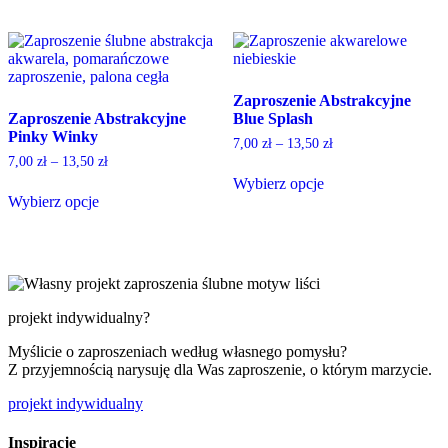
product
page
product
multiple
page
has
variants.
multiple
The
variants.
options
The
may
Zaproszenie Abstrakcyjne
options
be
Zaproszenie Abstrakcyjne
Blue Splash
may
chosen
Pinky Winky
be
on
7,00
zł
–
13,50
zł
chosen
the
7,00
zł
–
13,50
zł
on
product
Wybierz opcje
the
page
Wybierz opcje
This
product
This
product
page
product
has
has
multiple
multiple
variants.
variants.
The
The
options
projekt indywidualny?
options
may
may
be
Myślicie o zaproszeniach według własnego pomysłu?
be
chosen
Z przyjemnością narysuję dla Was zaproszenie, o którym marzycie.
chosen
on
on
the
projekt indywidualny
the
product
product
page
Inspiracje