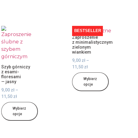
BESTSELLER
Zaproszenie
z minimalistycznym
zielonym
wiankiem
9,00
zł
–
Szyb górniczy
11,50
zł
z esami-
floresami
Wybierz
— jasny
opcje
9,00
zł
–
11,50
zł
Wybierz
opcje