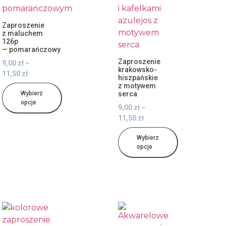
Zaproszenie
z maluchem
126p
— pomarańczowy
Zaproszenie
9,00
zł
–
krakowsko-
11,50
zł
hiszpańskie
z motywem
Wybierz
serca
opcje
9,00
zł
–
11,50
zł
Wybierz
opcje