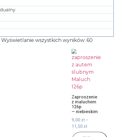
idualny
Wyświetlanie wszystkich wyników: 60
Zaproszenie
z maluchem
126p
— niebieskim
9,00
zł
–
11,50
zł