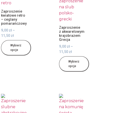
Zaproszenie
kwiatowe retro
– ceglany
pomarańczowy
Zaproszenie
9,00
zł
–
z akwarelowym
11,50
zł
krajobrazem
Grecja
Wybierz
9,00
zł
–
opcje
11,50
zł
Wybierz
opcje