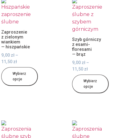
Zaproszenie
z zielonym
Szyb górniczy
wiankiem
z esami-
— hiszpańskie
floresami
— brąz
9,00
zł
–
11,50
zł
9,00
zł
–
11,50
zł
Wybierz
opcje
Wybierz
opcje