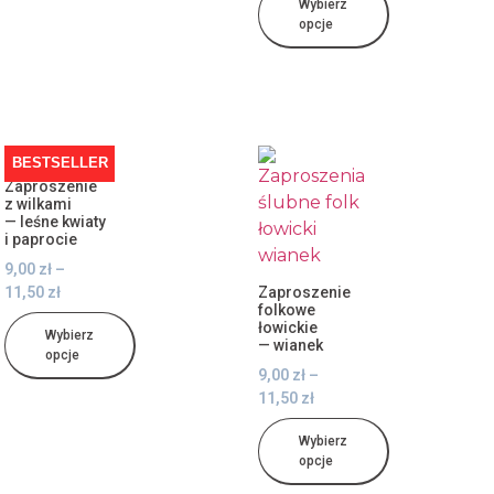
Wybierz
opcje
BESTSELLER
Zaproszenie
z wilkami
— leśne kwiaty
i paprocie
9,00
zł
–
11,50
zł
Zaproszenie
folkowe
łowickie
Wybierz
— wianek
opcje
9,00
zł
–
11,50
zł
Wybierz
opcje