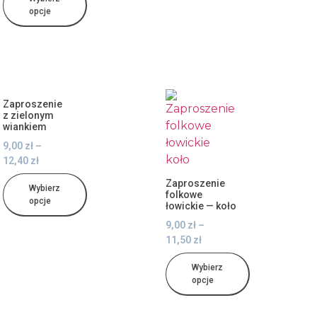
opcje
Zaproszenie
z zielonym
wiankiem
9,00
zł
–
12,40
zł
Zaproszenie
Wybierz
folkowe
opcje
łowickie — koło
9,00
zł
–
11,50
zł
Wybierz
opcje