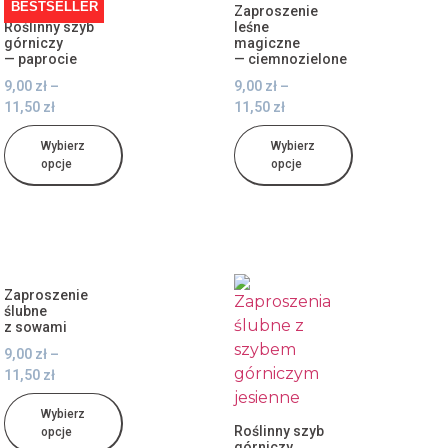
BESTSELLER
Zaproszenie
Roślinny szyb
leśne
górniczy
magiczne
— paprocie
— ciemnozielone
9,00
zł
–
9,00
zł
–
11,50
zł
11,50
zł
Wybierz
Wybierz
opcje
opcje
Zaproszenie
ślubne
z sowami
9,00
zł
–
11,50
zł
Wybierz
Roślinny szyb
opcje
górniczy