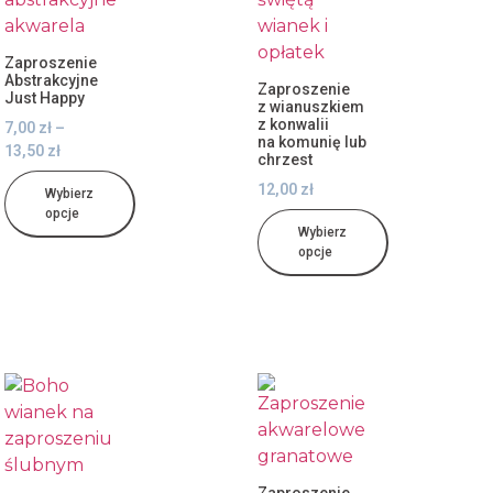
Zaproszenie
Abstrakcyjne
Zaproszenie
Just Happy
z wianuszkiem
z konwalii
7,00
zł
–
na komunię lub
13,50
zł
chrzest
12,00
zł
Wybierz
opcje
Wybierz
opcje