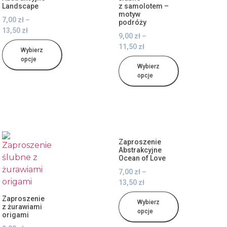
Landscape
z samolotem –
motyw
7,00
zł
–
podróży
13,50
zł
9,00
zł
–
11,50
zł
Wybierz
opcje
Wybierz
opcje
Zaproszenie
Abstrakcyjne
Ocean of Love
7,00
zł
–
13,50
zł
Zaproszenie
Wybierz
z żurawiami
opcje
origami