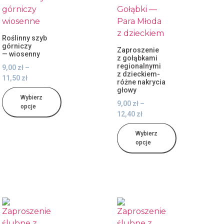
Roślinny szyb
górniczy
Zaproszenie
— wiosenny
z gołąbkami
regionalnymi
9,00
zł
–
z dzieckiem-
11,50
zł
różne nakrycia
głowy
Wybierz
9,00
zł
–
opcje
12,40
zł
Wybierz
opcje