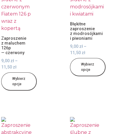
Błękitne
zaproszenie
z modrosójkami
Zaproszenie
i piwoniami
z maluchem
9,00
zł
–
126p
— czerwony
11,50
zł
9,00
zł
–
Wybierz
11,50
zł
opcje
Wybierz
opcje