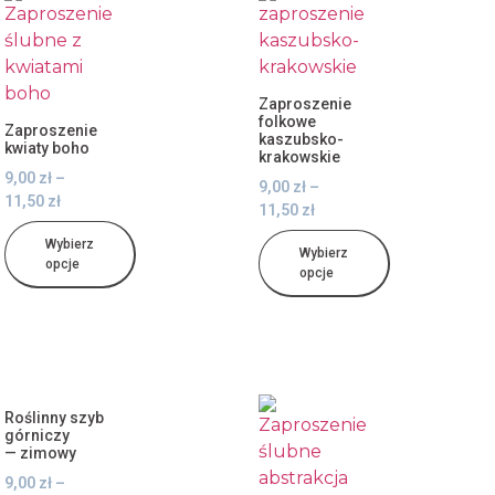
Zaproszenie
folkowe
Zaproszenie
kaszubsko-
kwiaty boho
krakowskie
9,00
zł
–
9,00
zł
–
11,50
zł
11,50
zł
Wybierz
Wybierz
opcje
opcje
Roślinny szyb
górniczy
— zimowy
9,00
zł
–