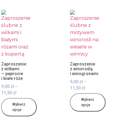
Zaproszenie
Zaproszenie
z wilkami
z winoroślą
— paprocie
i winogronami
i białe róże
9,00
zł
–
9,00
zł
–
11,50
zł
11,50
zł
Wybierz
Wybierz
opcje
opcje